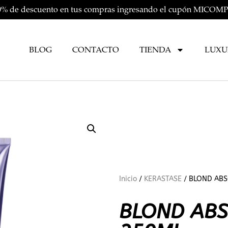
20% de descuento en tus compras ingresando el cupón MIC
BLOG
CONTACTO
TIENDA
LUXU
Inicio
/
KERASTASE
/ BLOND ABS
BLOND ABS