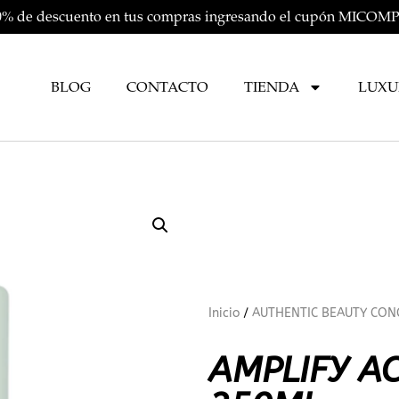
20% de descuento en tus compras ingresando el cupón MIC
BLOG
CONTACTO
TIENDA
LUXU
Inicio
/
AUTHENTIC BEAUTY CON
AMPLIFY A