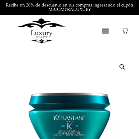
Recibe un 20% de descuento en tus compras ingresando el cupón
MICOMPRALUXURY