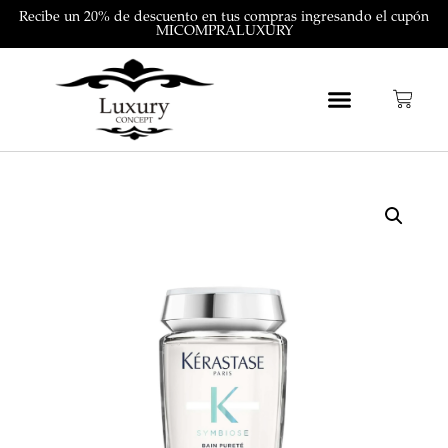
Recibe un 20% de descuento en tus compras ingresando el cupón
MICOMPRALUXURY